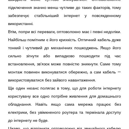
підключення значно менш чутливе до таких факторів, тому
забезпечує стабільніший інтернет у повсякденному
використанні.
Втім, попри всі переваги, оптоволокно має і певні недоліки.
Найбільш помітним є його крихкість. Оптичний кабель дуже
тонкий і чутливий до механічних пошкоджень. Якщо його
сильно зігнути або випадково пошкодити під час
встановлення, зв’язок може повністю зникнути. Саме тому
монтаж повинен виконуватися обережно, а сам кабель —
використовуватися без зайвого навантаження.
Ще один нюанс полягає в тому, що для роботи інтернету
користувачу все одно потрібне живлення для домашнього
обладнання. Навіть якщо сама мережа працює без
електрики, без увімкненого роутера та термінала доступу
до інтернету не буде.
Цікаво, що відрізнити оптоволокно від звичайного кабелю